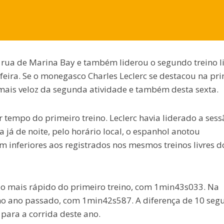
e rua de Marina Bay e também liderou o segundo treino l
feira. Se o monegasco Charles Leclerc se destacou na pr
 o mais veloz da segunda atividade e também desta sexta.
empo do primeiro treino. Leclerc havia liderado a sess
já de noite, pelo horário local, o espanhol anotou
 inferiores aos registrados nos mesmos treinos livres d
o o mais rápido do primeiro treino, com 1min43s033. Na
z no ano passado, com 1min42s587. A diferença de 10 se
para a corrida deste ano.