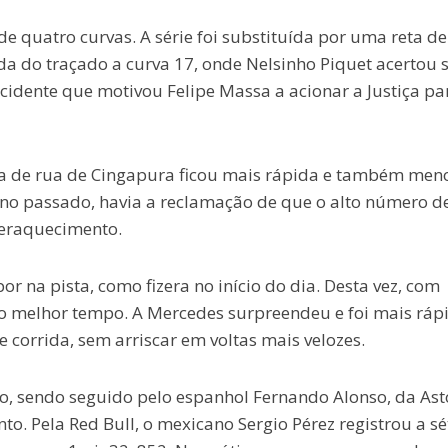
 quatro curvas. A série foi substituída por uma reta de
da do traçado a curva 17, onde Nelsinho Piquet acertou 
cidente que motivou Felipe Massa a acionar a Justiça pa
ta de rua de Cingapura ficou mais rápida e também men
 ano passado, havia a reclamação de que o alto número d
peraquecimento.
or na pista, como fizera no início do dia. Desta vez, com
ndo melhor tempo. A Mercedes surpreendeu e foi mais ráp
 corrida, sem arriscar em voltas mais velozes.
po, sendo seguido pelo espanhol Fernando Alonso, da As
nto. Pela Red Bull, o mexicano Sergio Pérez registrou a s