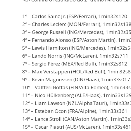
1º – Carlos Sainz Jr. (ESP/Ferrari), 1min32s120
2º – Charles Leclerc (MON/Ferrari), 1min32s13
3º – George Russell (ING/Mercedes), 1min32s3
4º – Fernando Alonso (ESP/Aston Martin), 1mi
5º – Lewis Hamilton (ING/Mercedes), 1min32s
6º – Lando Norris (ING/McLaren), 1min32s711
7º – Sergio Pérez (MEX/Red Bull), 1min32s812
8º – Max Verstappen (HOL/Red Bull), 1min32s
9º – Kevin Magnussen (DIN/Haas), 1min33s017
10º – Valtteri Bottas (FIN/Alfa Romeo), 1min33
11º – Nico Hülkenberg (ALE/Haas), 1min33s13
12º – Liam Lawson (NZL/AlphaTauri), 1min33s
13º – Esteban Ocon (FRA/Alpine), 1min33s361
14º – Lance Stroll (CAN/Aston Martin), 1min33
15º – Oscar Piastri (AUS/McLaren), 1min33s46