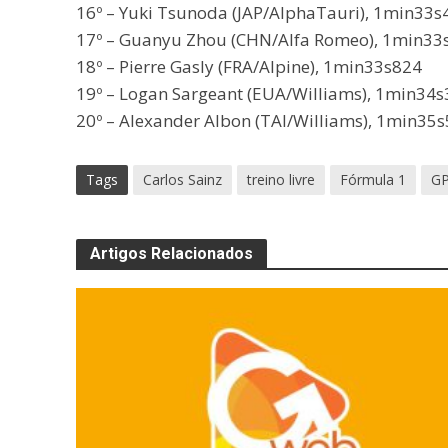
16º – Yuki Tsunoda (JAP/AlphaTauri), 1min33s
17º – Guanyu Zhou (CHN/Alfa Romeo), 1min33
18º – Pierre Gasly (FRA/Alpine), 1min33s824
19º – Logan Sargeant (EUA/Williams), 1min34
20º – Alexander Albon (TAI/Williams), 1min35
Tags
Carlos Sainz
treino livre
Fórmula 1
GP
Artigos Relacionados