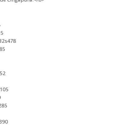
8
55
n32s478
585
852
s105
9
285
s390
1