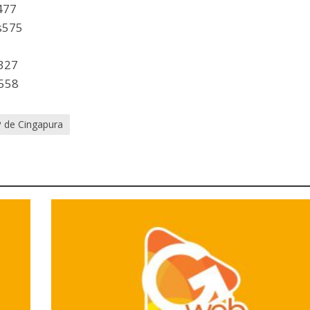
477
s575
s327
s558
 de Cingapura