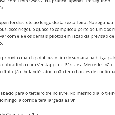
ava, com 1min32s852. Na prática, apenas um segundo
ão.
pen foi discreto ao longo desta sexta-feira. Na segunda
pneus, escorregou e quase se complicou perto de um dos 
ar com ele e os demais pilotos em razão da previsão de
o.
 primeiro match point neste fim de semana na briga pel
ma dobradinha com Verstappen e Pérez e a Mercedes não
 título. Já o holandês ainda não tem chances de confirma
ábado para o terceiro treino livre. No mesmo dia, o trein
domingo, a corrida terá largada às 9h.
P de Cingapura:</b>