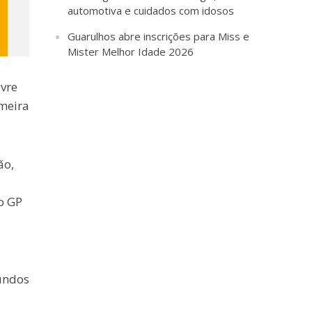
automotiva e cuidados com idosos
Guarulhos abre inscrições para Miss e
Mister Melhor Idade 2026
ivre
imeira
ão,
o GP
gundos