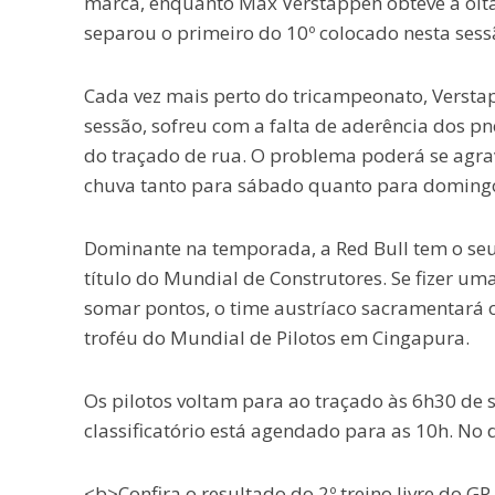
marca, enquanto Max Verstappen obteve a oit
separou o primeiro do 10º colocado nesta sess
Cada vez mais perto do tricampeonato, Verstap
sessão, sofreu com a falta de aderência dos 
do traçado de rua. O problema poderá se agrav
chuva tanto para sábado quanto para doming
Dominante na temporada, a Red Bull tem o seu
título do Mundial de Construtores. Se fizer u
somar pontos, o time austríaco sacramentará o
troféu do Mundial de Pilotos em Cingapura.
Os pilotos voltam para ao traçado às 6h30 de s
classificatório está agendado para as 10h. No 
<b>Confira o resultado do 2º treino livre do G