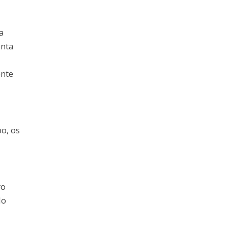
a
onta
ente
o, os
ro
No