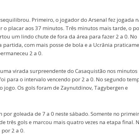
sequilibrou. Primeiro, o jogador do Arsenal fez jogada n
ir o placar aos 37 minutos. Três minutos mais tarde, o p
ou um lindo chute de fora da área para fazer 2 a 0. No
a partida, com mais posse de bola e a Ucrânia praticam
permaneceu 2 a 0.
 uma virada surpreendente do Casaquistão nos minutos
foi para o intervalo vencendo por 2 a 0. No segundo temp
o jogo. Os gols foram de Zaynutdinov, Tagybergen e
ein por goleada de 7 a 0 neste sábado. Somente no primei
e três gols e marcou mais quatro vezes na etapa final. 
por 2 a 0.