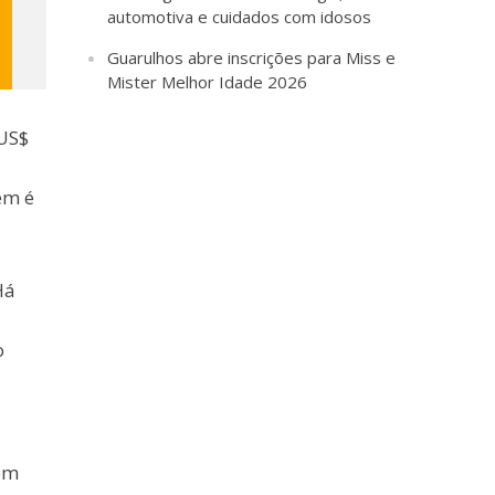
automotiva e cuidados com idosos
Guarulhos abre inscrições para Miss e
Mister Melhor Idade 2026
 US$
ém é
Há
o
om