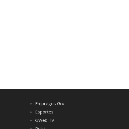
Empregos Gru
Esportes
GWeb TV
Polícia