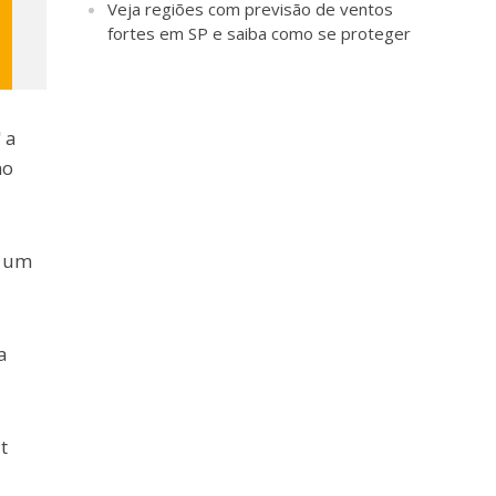
Veja regiões com previsão de ventos
fortes em SP e saiba como se proteger
 a
no
o um
a
t