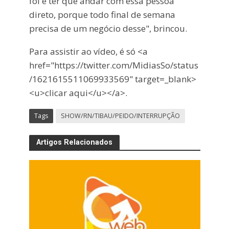
foi e ter que andar com essa pessoa
direto, porque todo final de semana
precisa de um negócio desse", brincou.
Para assistir ao vídeo, é só <a
href="https://twitter.com/MidiasSo/status
/1621615511069933569" target=_blank>
<u>clicar aqui</u></a>.
Tags
SHOW/RN/TIBAU/PEIDO/INTERRUPÇÃO
Artigos Relacionados