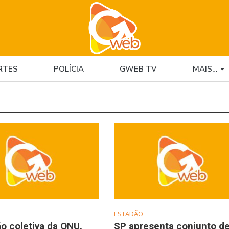
RTES
POLÍCIA
GWEB TV
MAIS…
ESTADÃO
ão coletiva da ONU,
SP apresenta conjunto d