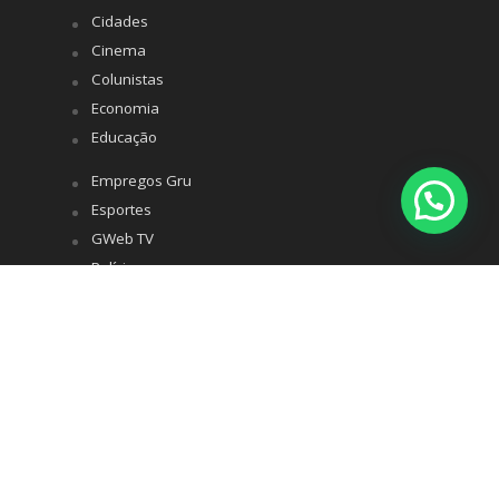
Cidades
Cinema
Colunistas
Economia
Educação
Empregos Gru
Esportes
GWeb TV
Polícia
Política
Saúde
Turismo
Variedades
Whatsapp
Todos os direitos reservados © 2020 Guarulhos Web -