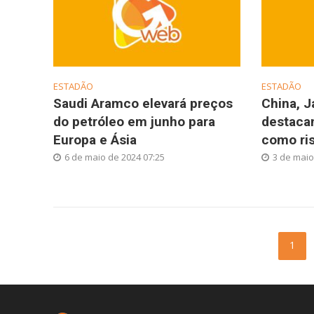
ESTADÃO
ESTADÃO
Saudi Aramco elevará preços
China, J
do petróleo em junho para
destacam
Europa e Ásia
como ris
6 de maio de 2024 07:25
3 de maio
1