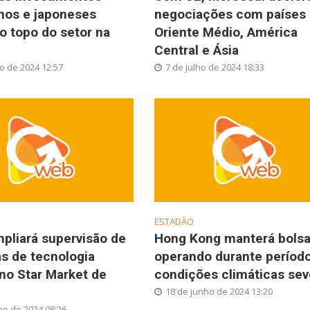
nos e japoneses
negociações com países
o topo do setor na
Oriente Médio, América
Central e Ásia
ho de 2024 12:57
7 de julho de 2024 18:33
ESTADÃO
pliará supervisão de
Hong Kong manterá bols
s de tecnologia
operando durante períod
 no Star Market de
condições climáticas sev
18 de junho de 2024 13:20
ho de 2024 08:26