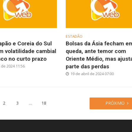
ESTADÃO
apão e Coreia do Sul
Bolsas da Ásia fecham e
 volatilidade cambial
queda, ante temor com
co no curto prazo
Oriente Médio, mas ajus
parte das perdas
 de 2024 11:56
19 de abril de 2024 07:00
2
3
…
18
PRÓXIMO