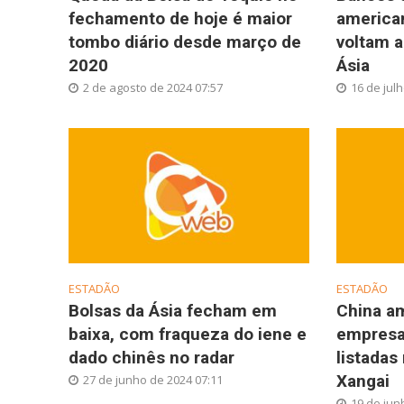
fechamento de hoje é maior
america
tombo diário desde março de
voltam a
2020
Ásia
2 de agosto de 2024 07:57
16 de jul
ESTADÃO
ESTADÃO
Bolsas da Ásia fecham em
China am
baixa, com fraqueza do iene e
empresa
dado chinês no radar
listadas
Xangai
27 de junho de 2024 07:11
19 de jun