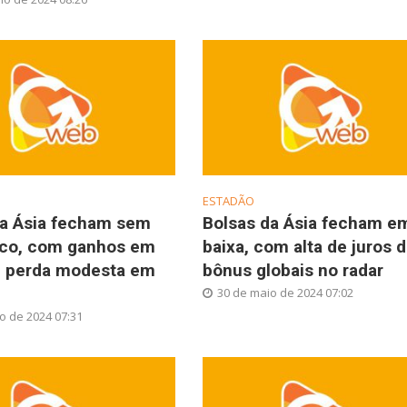
ESTADÃO
da Ásia fecham sem
Bolsas da Ásia fecham e
nico, com ganhos em
baixa, com alta de juros 
e perda modesta em
bônus globais no radar
30 de maio de 2024 07:02
o de 2024 07:31