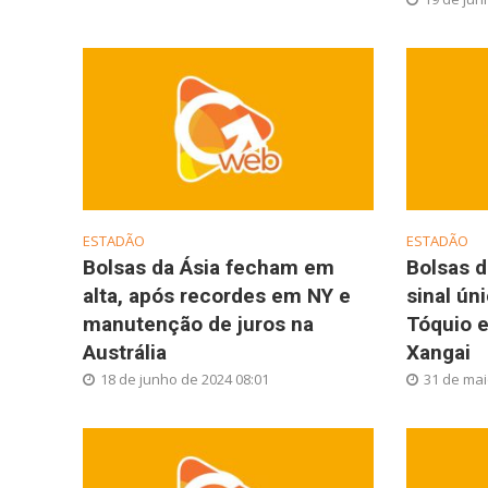
ESTADÃO
ESTADÃO
Bolsas da Ásia fecham em
Bolsas 
alta, após recordes em NY e
sinal ú
manutenção de juros na
Tóquio 
Austrália
Xangai
18 de junho de 2024 08:01
31 de mai