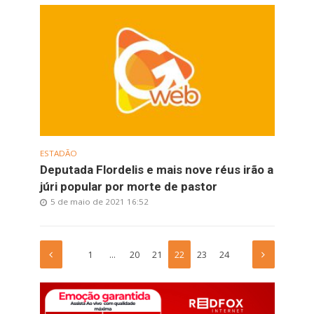
ESTADÃO
Deputada Flordelis e mais nove réus irão a
júri popular por morte de pastor
5 de maio de 2021 16:52
1
…
20
21
22
23
24