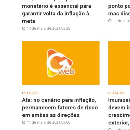
monetário é essencial para
ponto po
garantir volta da inflação à
mas disc
meta
11 de mai
14 de maio de 2021 09:28
ESTADÃO
ESTADÃO
Ata: no cenário para inflação,
Imuniza
permanecem fatores de risco
devem i
em ambas as direções
crescim
exterior,
11 de maio de 2021 09:00
11 de mai