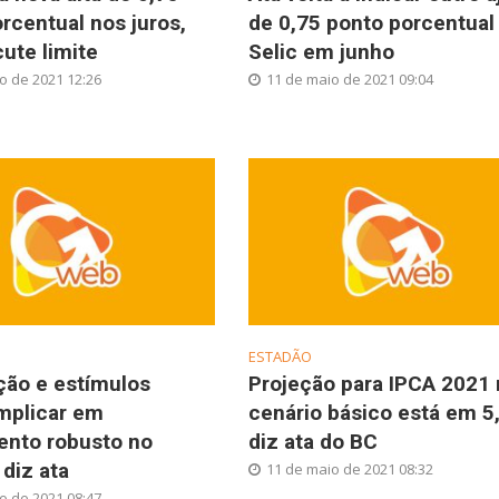
rcentual nos juros,
de 0,75 ponto porcentual
ute limite
Selic em junho
o de 2021 12:26
11 de maio de 2021 09:04
ESTADÃO
ção e estímulos
Projeção para IPCA 2021 
mplicar em
cenário básico está em 5
ento robusto no
diz ata do BC
 diz ata
11 de maio de 2021 08:32
o de 2021 08:47