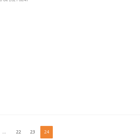
…
22
23
24