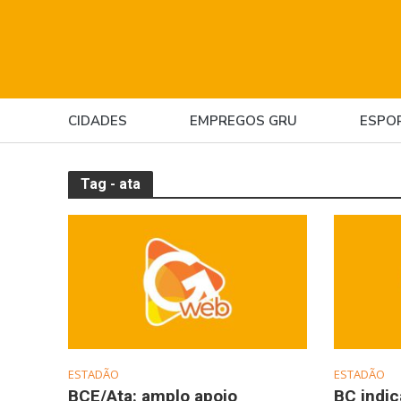
CIDADES
EMPREGOS GRU
ESPO
Tag - ata
ESTADÃO
ESTADÃO
BCE/Ata: amplo apoio
BC indic