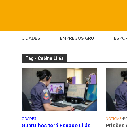
CIDADES
EMPREGOS GRU
ESPO
Tag - Cabine Lilás
CIDADES
NOTÍCIAS
•
PO
Guarulhos terá Espaço Lilás
Prisões 