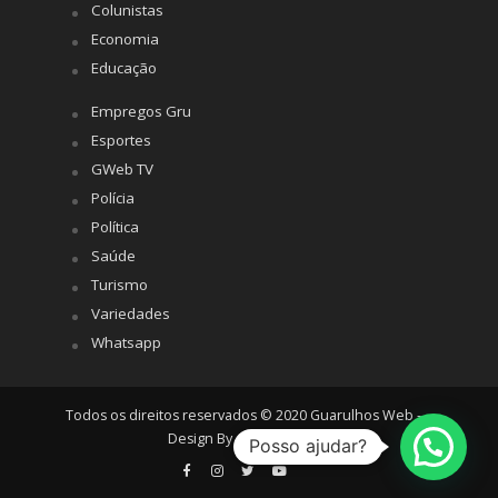
Colunistas
Economia
Educação
Empregos Gru
Esportes
GWeb TV
Polícia
Política
Saúde
Turismo
Variedades
Whatsapp
Todos os direitos reservados © 2020 Guarulhos Web -
Design By
Agência Hiro
Posso ajudar?