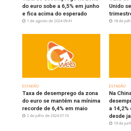
do euro sobe a 6,5% em junho
Unido s
e fica acima do esperado
trimestr
1 de agosto de 2024 09:41
18 de jul
ESTADÃO
ESTADÃO
Taxa de desemprego da zona
Na China
do euro se mantém na mínima
desempr
recorde de 6,4% em maio
a 14,2% 
desde ja
2 de julho de 2024 07:10
19 de jun