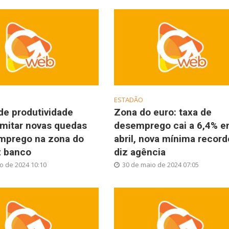
ESTADÃO
de produtividade
Zona do euro: taxa de
imitar novas quedas
desemprego cai a 6,4% 
mprego na zona do
abril, nova mínima record
z banco
diz agência
o de 2024 10:10
30 de maio de 2024 07:05