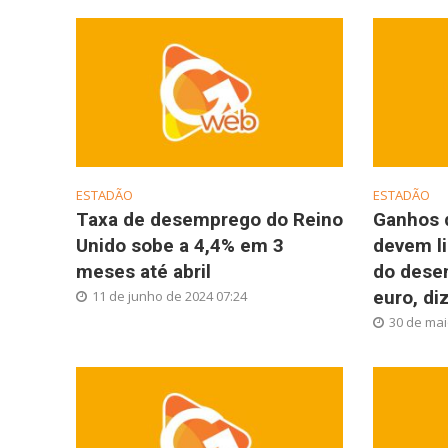
ESTADÃO
ESTADÃO
Taxa de desemprego do Reino
Ganhos 
Unido sobe a 4,4% em 3
devem l
meses até abril
do dese
euro, di
11 de junho de 2024 07:24
30 de mai