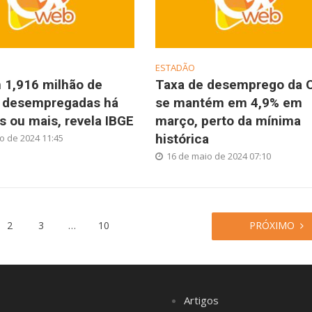
ESTADÃO
 1,916 milhão de
Taxa de desemprego da 
 desempregadas há
se mantém em 4,9% em
s ou mais, revela IBGE
março, perto da mínima
histórica
o de 2024 11:45
16 de maio de 2024 07:10
2
3
…
10
PRÓXIMO
Artigos