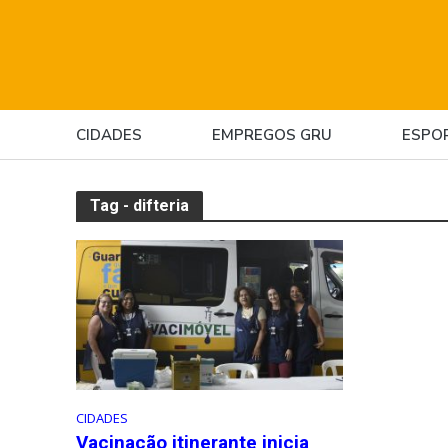
CIDADES
EMPREGOS GRU
ESPO
Tag - difteria
CIDADES
Vacinação itinerante inicia