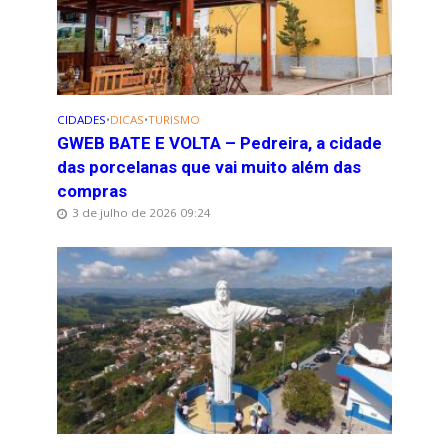
CIDADES
•
DICAS
•
TURISMO
GWEB BATE E VOLTA – Pedreira, a cidade
das porcelanas que vai muito além das
compras
3 de julho de 2026 09:24