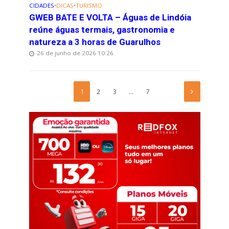
CIDADES
•
DICAS
•
TURISMO
GWEB BATE E VOLTA – Águas de Lindóia
reúne águas termais, gastronomia e
natureza a 3 horas de Guarulhos
26 de junho de 2026 10:26
1
2
3
…
7