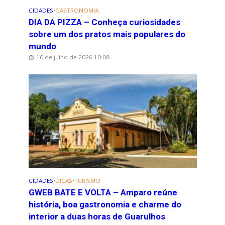
CIDADES
•
GASTRONOMIA
DIA DA PIZZA – Conheça curiosidades
sobre um dos pratos mais populares do
mundo
10 de julho de 2026 10:08
CIDADES
•
DICAS
•
TURISMO
GWEB BATE E VOLTA – Amparo reúne
história, boa gastronomia e charme do
interior a duas horas de Guarulhos