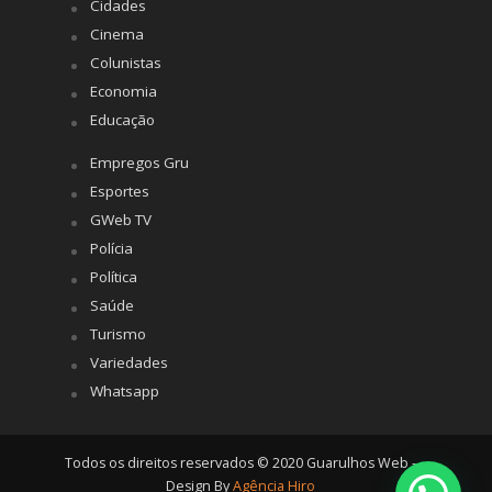
Cidades
Cinema
Colunistas
Economia
Educação
Empregos Gru
Esportes
GWeb TV
Polícia
Política
Saúde
Turismo
Variedades
Whatsapp
Todos os direitos reservados © 2020 Guarulhos Web -
Design By
Agência Hiro