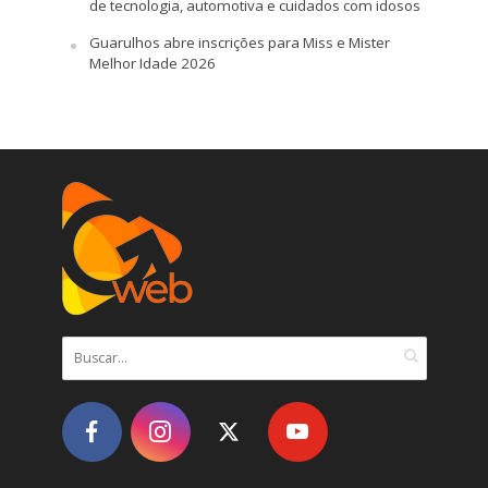
de tecnologia, automotiva e cuidados com idosos
Guarulhos abre inscrições para Miss e Mister
Melhor Idade 2026