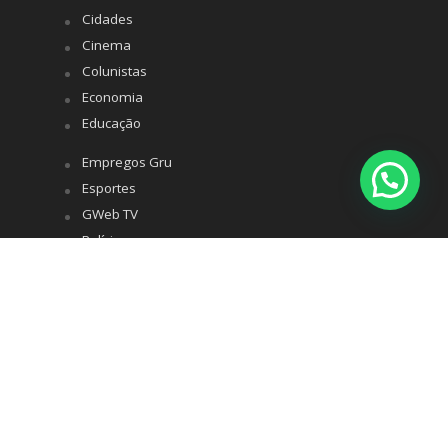
Cidades
Cinema
Colunistas
Economia
Educação
Empregos Gru
Esportes
GWeb TV
Polícia
Política
Saúde
Turismo
Variedades
Whatsapp
Todos os direitos reservados © 2020 Guarulhos Web -