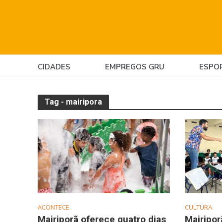
CIDADES
EMPREGOS GRU
ESPO
Tag - mairipora
ACONTECE
CULTURA
Mairiporã oferece quatro dias
Mairipor