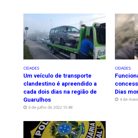
CIDADES
CIDADES
Um veículo de transporte
Funcioná
clandestino é apreendido a
concess
cada dois dias na região de
Dias mor
Guarulhos
4 de maio
6 de julho de 2022 15:48