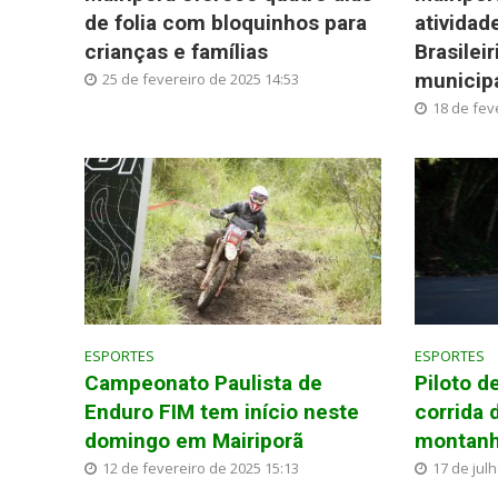
de folia com bloquinhos para
atividad
crianças e famílias
Brasilei
municip
25 de fevereiro de 2025 14:53
18 de fev
ESPORTES
ESPORTES
Campeonato Paulista de
Piloto d
Enduro FIM tem início neste
corrida 
domingo em Mairiporã
montanh
12 de fevereiro de 2025 15:13
17 de jul