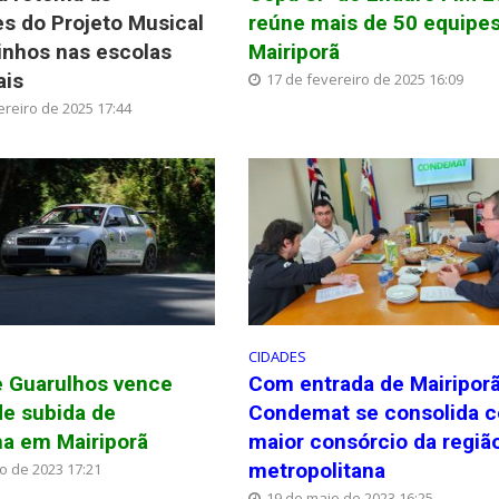
es do Projeto Musical
reúne mais de 50 equipe
rinhos nas escolas
Mairiporã
ais
17 de fevereiro de 2025 16:09
ereiro de 2025 17:44
CIDADES
e Guarulhos vence
Com entrada de Mairiporã
de subida de
Condemat se consolida 
a em Mairiporã
maior consórcio da regiã
metropolitana
ho de 2023 17:21
19 de maio de 2023 16:25