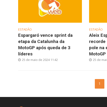
ESTADÃO
ESTADÃO
Espargaró vence sprint da
Aleix Es
etapa da Catalunha da
recorde 
MotoGP após queda de 3
pole na 
líderes
MotoGP
25 de maio de 2024 11:42
25 de mai
1