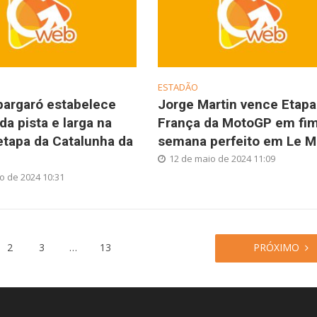
ESTADÃO
pargaró estabelece
Jorge Martin vence Etapa
da pista e larga na
França da MotoGP em fi
etapa da Catalunha da
semana perfeito em Le 
12 de maio de 2024 11:09
o de 2024 10:31
2
3
…
13
PRÓXIMO