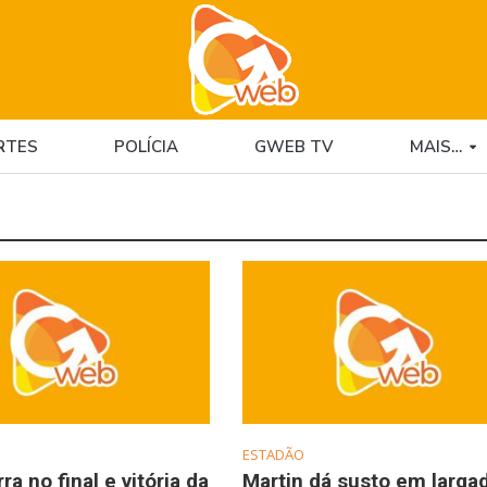
RTES
POLÍCIA
GWEB TV
MAIS…
ESTADÃO
ra no final e vitória da
Martin dá susto em largad