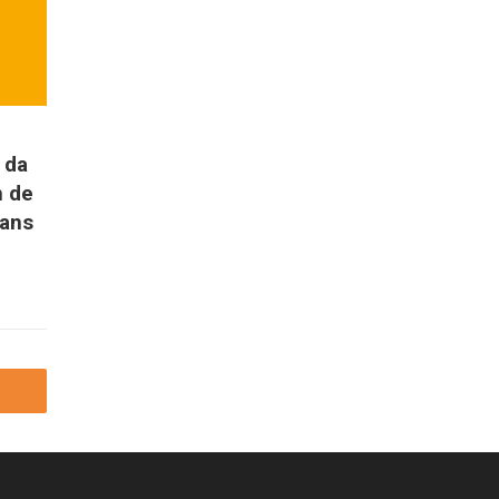
 da
m de
Mans