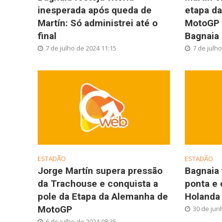
inesperada após queda de
etapa d
Martín: Só administrei até o
MotoGP 
final
Bagnaia
7 de julho de 2024 11:15
7 de julh
ESTADÃO
ESTADÃO
Jorge Martín supera pressão
Bagnaia 
da Trachouse e conquista a
ponta e 
pole da Etapa da Alemanha de
Holanda
MotoGP
30 de jun
6 de julho de 2024 08:35