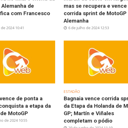
a Alemanha de
mas se recupera e vence
fica com Francesco
corrida sprint de MotoGP
Alemanha
o de 2024 10:41
6 de julho de 2024 12:53
ESTADÃO
vence de ponta a
Bagnaia vence corrida spr
conquista a etapa da
da Etapa da Holanda de 
 de MotoGP
GP; Martín e Viñales
completam o pódio
ho de 2024 10:55
29 de junho de 2024 11:19