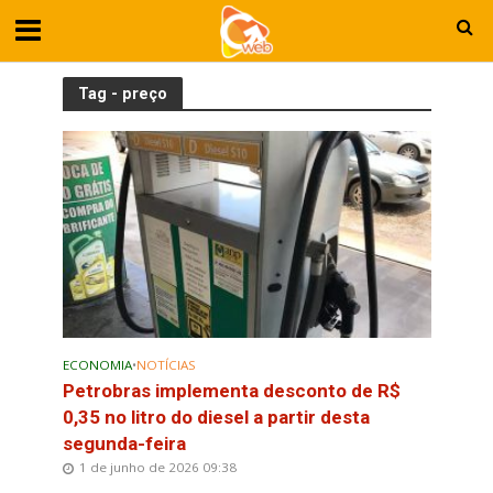
Tag - preço
ECONOMIA
•
NOTÍCIAS
Petrobras implementa desconto de R$
0,35 no litro do diesel a partir desta
segunda-feira
1 de junho de 2026 09:38