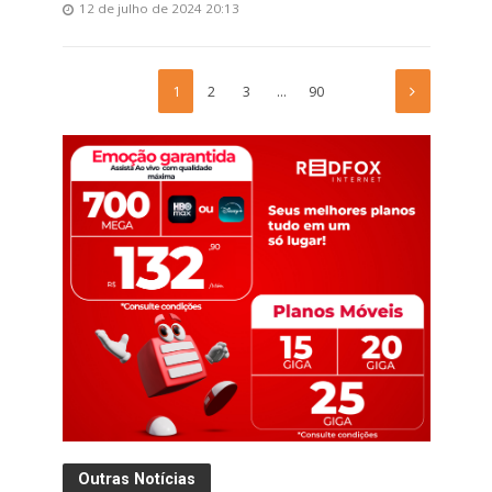
12 de julho de 2024 20:13
1
2
3
…
90
Outras Notícias