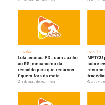
ESTADÃO
ESTADÃO
Lula anuncia PDL com auxílio
MPTCU p
ao RS; mecanismo dá
sobre ev
respaldo para que recursos
recurso
fiquem fora da meta
tragédia
6 de maio de 2024 17:35
3 de maio