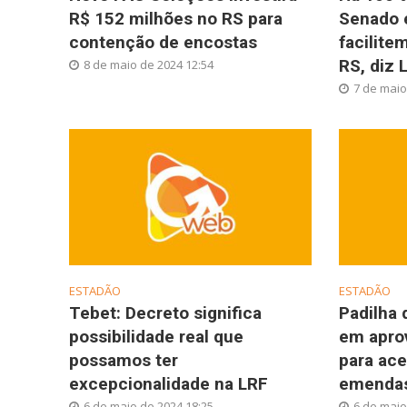
R$ 152 milhões no RS para
Senado e
contenção de encostas
facilite
RS, diz 
8 de maio de 2024 12:54
7 de maio
ESTADÃO
ESTADÃO
Tebet: Decreto significa
Padilha 
possibilidade real que
em apro
possamos ter
para ace
excepcionalidade na LRF
emendas
6 de maio de 2024 18:25
6 de maio