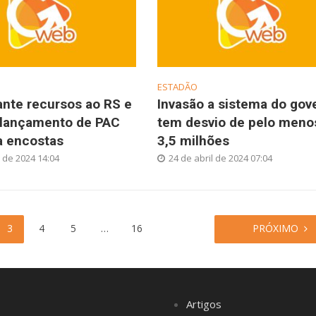
ESTADÃO
ante recursos ao RS e
Invasão a sistema do gov
 lançamento de PAC
tem desvio de pelo meno
a encostas
3,5 milhões
 de 2024 14:04
24 de abril de 2024 07:04
3
4
5
…
16
PRÓXIMO
Artigos