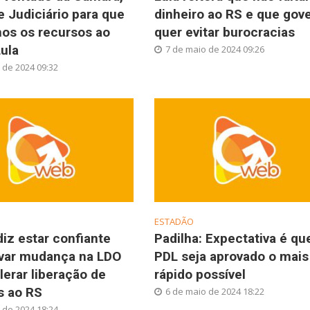
 Judiciário para que
dinheiro ao RS e que gov
mos os recursos ao
quer evitar burocracias
Lula
7 de maio de 2024 09:26
 de 2024 09:32
ESTADÃO
diz estar confiante
Padilha: Expectativa é qu
var mudança na LDO
PDL seja aprovado o mais
lerar liberação de
rápido possível
 ao RS
6 de maio de 2024 18:22
 de 2024 18:24