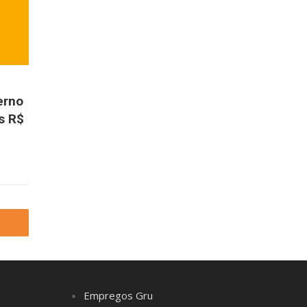
erno
s R$
Empregos Gru