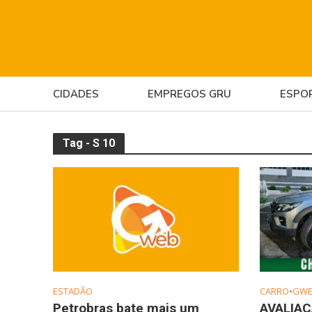
CIDADES
EMPREGOS GRU
ESPO
Tag - S 10
ESTADÃO
CARRO
•
GWE
Petrobras bate mais um
AVALIAÇ