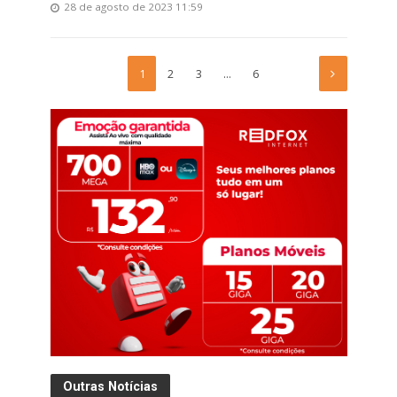
28 de agosto de 2023 11:59
1
2
3
…
6
Outras Notícias