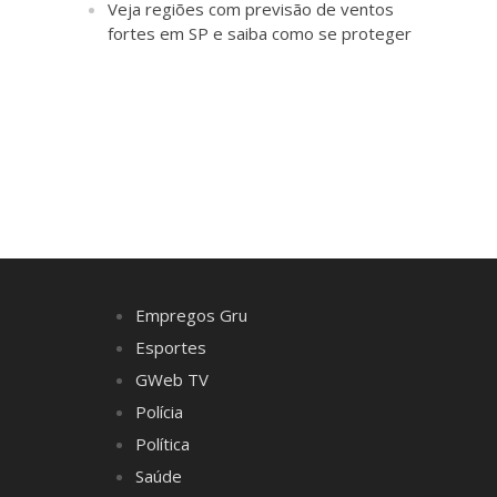
Veja regiões com previsão de ventos
fortes em SP e saiba como se proteger
Empregos Gru
Esportes
GWeb TV
Polícia
Política
Saúde