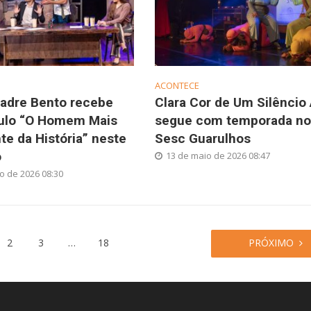
ACONTECE
Padre Bento recebe
Clara Cor de Um Silêncio
ulo “O Homem Mais
segue com temporada no
nte da História” neste
Sesc Guarulhos
o
13 de maio de 2026 08:47
o de 2026 08:30
2
3
…
18
PRÓXIMO