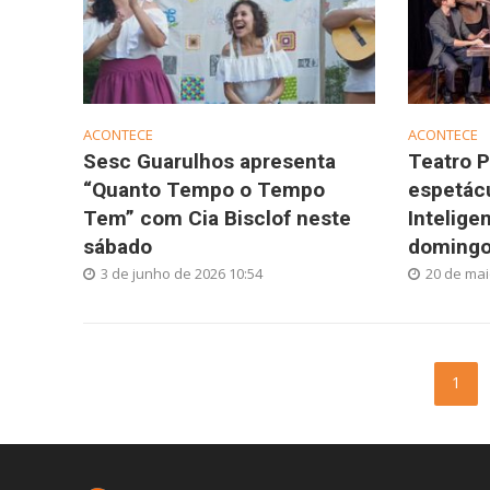
ACONTECE
ACONTECE
Sesc Guarulhos apresenta
Teatro 
“Quanto Tempo o Tempo
espetác
Tem” com Cia Bisclof neste
Intelige
sábado
doming
3 de junho de 2026 10:54
20 de mai
1