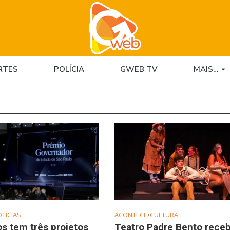
RTES
POLÍCIA
GWEB TV
MAIS…
TÍCIAS
ACONTECE
•
CULTURA
s tem três projetos
Teatro Padre Bento rece