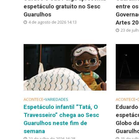
espetáculo gratuito no Sesc
entre os
Guarulhos
Governad
Artes 2
4 de agosto de 2026 14:13
23 de jul
ACONTECE
•
VARIEDADES
ACONTECE
•
Espetáculo infantil “Tatá, O
Eduardo
Travesseiro” chega ao Sesc
espetácu
Guarulhos neste fim de
Globo d
semana
Guarulh
21 de julho de 2026 16:28
15 de jul