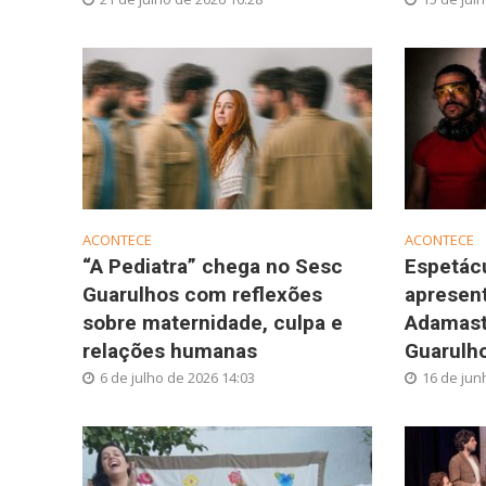
ACONTECE
ACONTECE
“A Pediatra” chega no Sesc
Espetácu
Guarulhos com reflexões
apresen
sobre maternidade, culpa e
Adamast
relações humanas
Guarulh
6 de julho de 2026 14:03
16 de jun