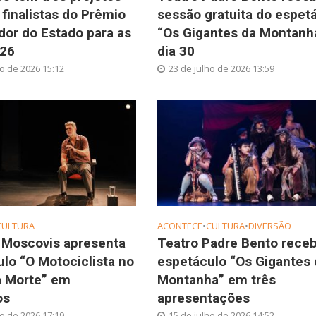
 finalistas do Prêmio
sessão gratuita do espet
or do Estado para as
“Os Gigantes da Montanh
026
dia 30
ho de 2026 15:12
23 de julho de 2026 13:59
CULTURA
ACONTECE
•
CULTURA
•
DIVERSÃO
 Moscovis apresenta
Teatro Padre Bento rece
lo “O Motociclista no
espetáculo “Os Gigantes 
a Morte” em
Montanha” em três
os
apresentações
ho de 2026 17:19
15 de julho de 2026 14:52