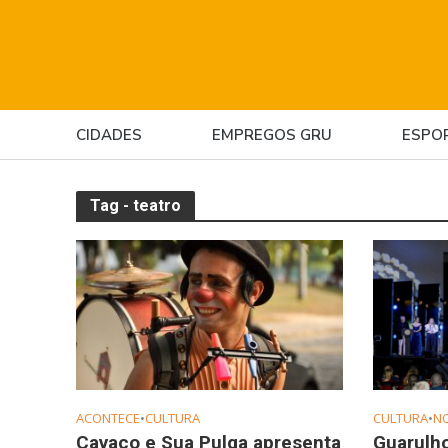
CIDADES
EMPREGOS GRU
ESPO
Tag - teatro
ACONTECE
•
CULTURA
CULTURA
•
NO
Cavaco e Sua Pulga apresenta
Guarulho