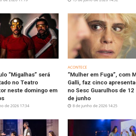
ACONTECE
lo “Migalhas” será
“Mulher em Fuga”, com M
tado no Teatro
Galli, faz cinco apresent
or neste domingo em
no Sesc Guarulhos de 12 
os
de junho
ho de 2026 17:34
8 de junho de 2026 14:25