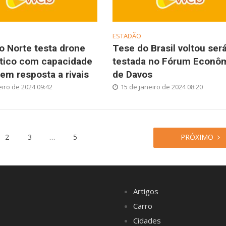
ESTADÃO
o Norte testa drone
Tese do Brasil voltou ser
tico com capacidade
testada no Fórum Econô
 em resposta a rivais
de Davos
eiro de 2024 09:42
15 de janeiro de 2024 08:20
2
3
…
5
PRÓXIMO
Artigos
Carro
Cidades