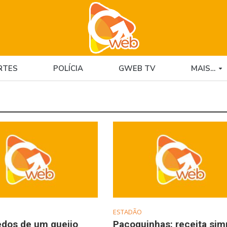
RTES
POLÍCIA
GWEB TV
MAIS…
ESTADÃO
edos de um queijo
Paçoquinhas: receita sim