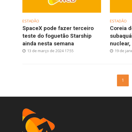
ESTADÃO
ESTADÃO
SpaceX pode fazer terceiro
Coreia d
teste do foguetão Starship
subaquá
ainda nesta semana
nuclear,
13 de março de 2024 17:55
19 de jan
1