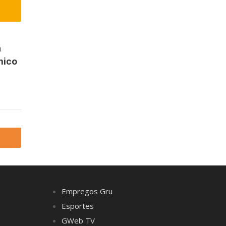
á
mico
Empregos Gru
Esportes
GWeb TV