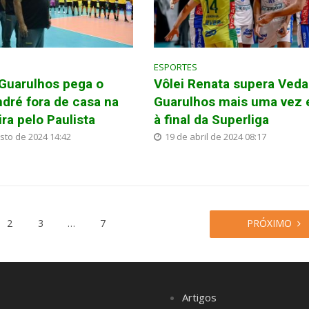
ESPORTES
 Guarulhos pega o
Vôlei Renata supera Veda
dré fora de casa na
Guarulhos mais uma vez e
ira pelo Paulista
à final da Superliga
sto de 2024 14:42
19 de abril de 2024 08:17
2
3
…
7
PRÓXIMO
Artigos