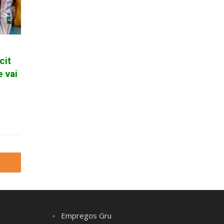
cit
 vai
Empregos Gru