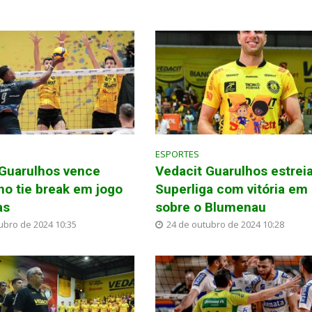
ESPORTES
 Guarulhos vence
Vedacit Guarulhos estrei
o tie break em jogo
Superliga com vitória em
as
sobre o Blumenau
ubro de 2024 10:35
24 de outubro de 2024 10:28