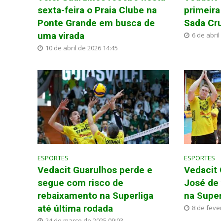
sexta-feira o Praia Clube na
primeira
Ponte Grande em busca de
Sada Cr
uma virada
6 de abril
10 de abril de 2026 14:45
ESPORTES
ESPORTES
Vedacit Guarulhos perde e
Vedacit
segue com risco de
José de 
rebaixamento na Superliga
na Super
até última rodada
8 de feve
24 de março de 2025 09:03