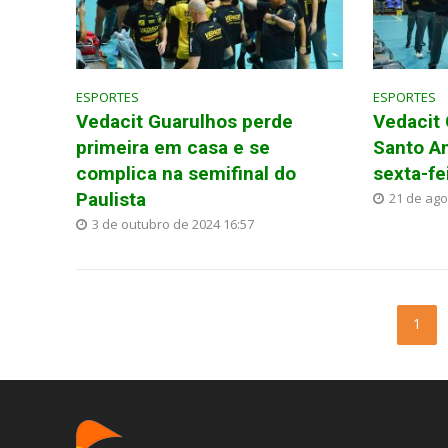
ESPORTES
ESPORTES
Vedacit Guarulhos perde
Vedacit
primeira em casa e se
Santo An
complica na semifinal do
sexta-fe
Paulista
21 de ago
3 de outubro de 2024 16:57
1