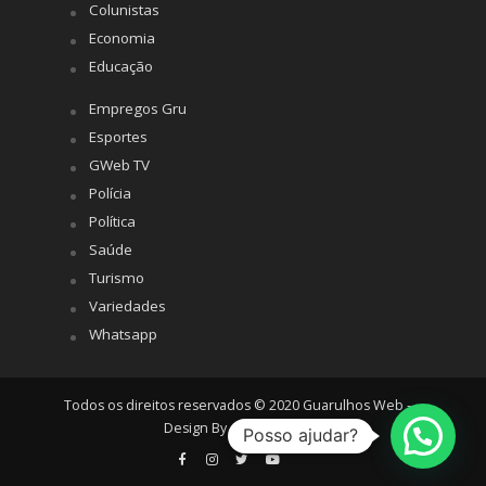
Colunistas
Economia
Educação
Empregos Gru
Esportes
GWeb TV
Polícia
Política
Saúde
Turismo
Variedades
Whatsapp
Todos os direitos reservados © 2020 Guarulhos Web -
Design By
Agência Hiro
Posso ajudar?