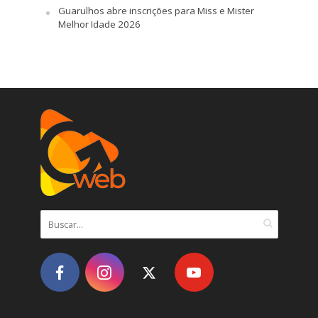
Guarulhos abre inscrições para Miss e Mister
Melhor Idade 2026