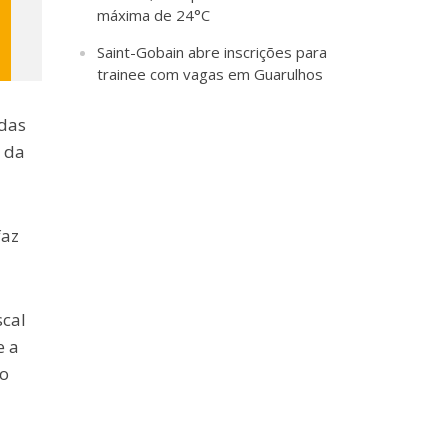
máxima de 24°C
Saint-Gobain abre inscrições para
trainee com vagas em Guarulhos
 das
o da
faz
scal
e a
o