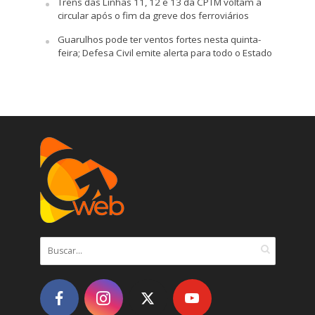
Trens das Linhas 11, 12 e 13 da CPTM voltam a
circular após o fim da greve dos ferroviários
Guarulhos pode ter ventos fortes nesta quinta-
feira; Defesa Civil emite alerta para todo o Estado