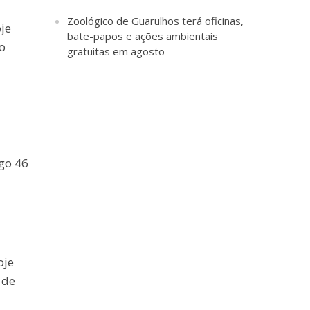
Zoológico de Guarulhos terá oficinas,
je
bate-papos e ações ambientais
o
gratuitas em agosto
go 46
oje
 de