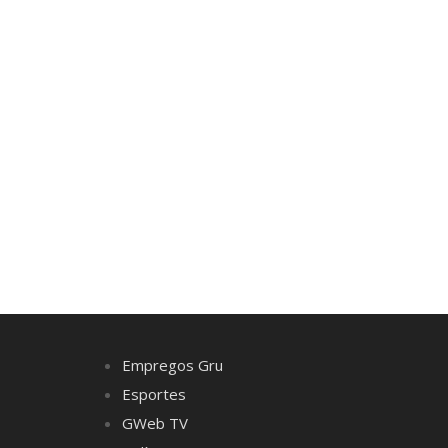
Empregos Gru
Esportes
GWeb TV