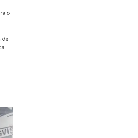
ra o
a de
ca