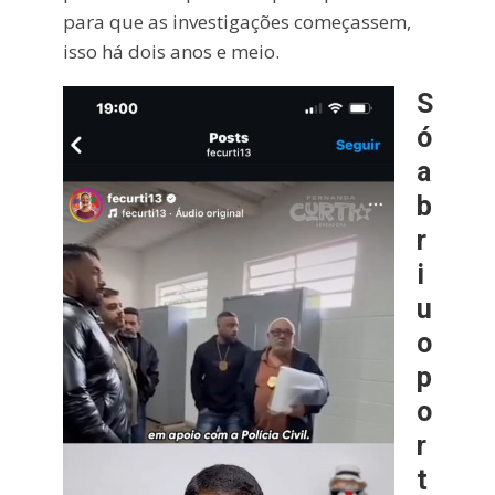
para que as investigações começassem,
isso há dois anos e meio.
S
ó
a
b
r
i
u
o
p
o
r
t