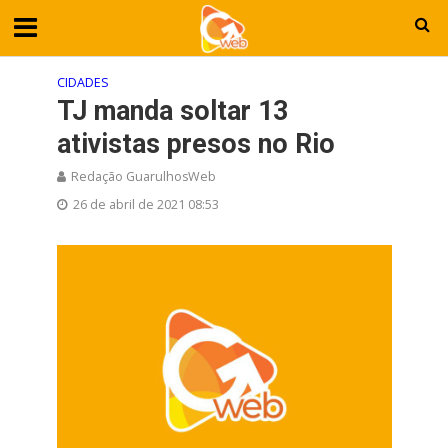
CIDADES
TJ manda soltar 13
ativistas presos no Rio
Redação GuarulhosWeb
26 de abril de 2021 08:53