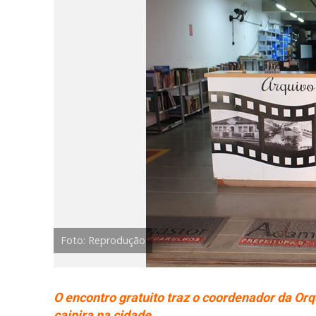
Foto: Reprodução
O encontro gratuito traz o coordenador da Orq
caipira na cidade.