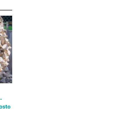
-
osto