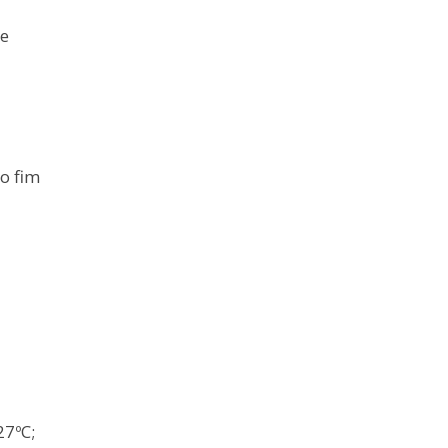
de
o fim
27ºC;