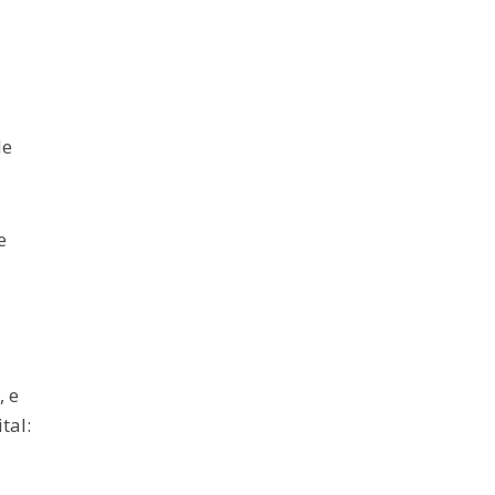
de
e
, e
tal: