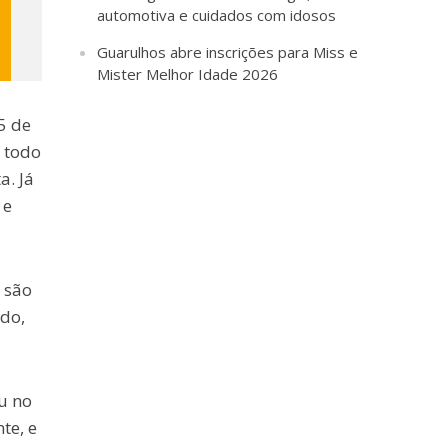
automotiva e cuidados com idosos
Guarulhos abre inscrições para Miss e
Mister Melhor Idade 2026
5 de
e todo
a. Já
 e
 são
ado,
u no
te, e