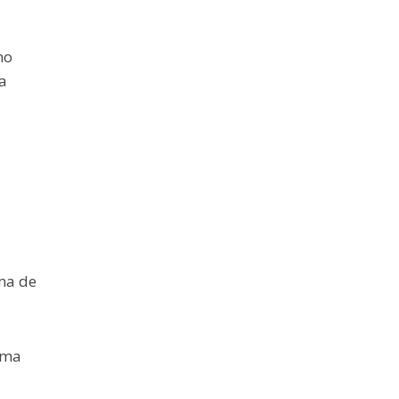
no
a
ma de
ima