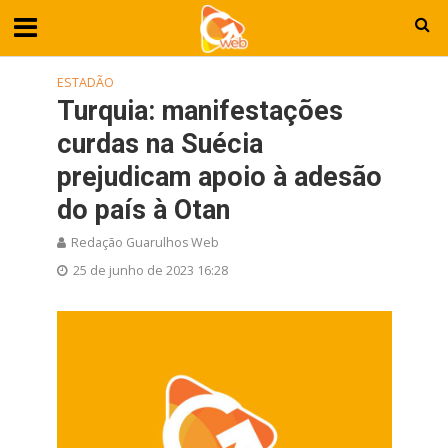
ESTADÃO
Turquia: manifestações
curdas na Suécia
prejudicam apoio à adesão
do país à Otan
Redação Guarulhos Web
25 de junho de 2023 16:28