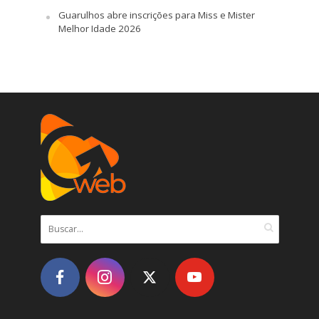
Guarulhos abre inscrições para Miss e Mister
Melhor Idade 2026