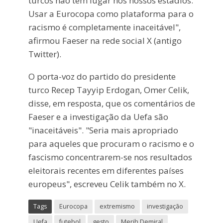
turcos não têm lugar nos nossos estádios.
Usar a Eurocopa como plataforma para o
racismo é completamente inaceitável",
afirmou Faeser na rede social X (antigo
Twitter).
O porta-voz do partido do presidente
turco Recep Tayyip Erdogan, Omer Celik,
disse, em resposta, que os comentários de
Faeser e a investigação da Uefa são
"inaceitáveis". "Seria mais apropriado
para aqueles que procuram o racismo e o
fascismo concentrarem-se nos resultados
eleitorais recentes em diferentes países
europeus", escreveu Celik também no X.
Tags
Eurocopa
extremismo
investigação
Uefa
futebol
gesto
Merih Demiral