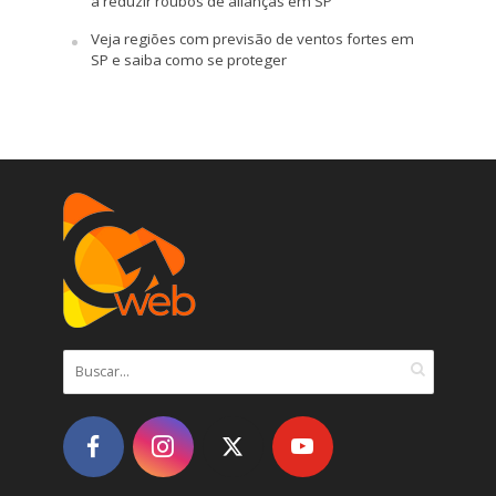
a reduzir roubos de alianças em SP
Veja regiões com previsão de ventos fortes em
SP e saiba como se proteger