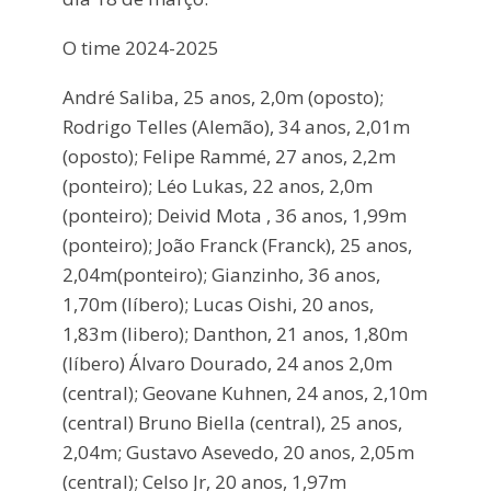
O time 2024
-2025
André Saliba
, 25 anos, 2,0m (oposto);
Rodrigo Telles
(Alemão)
,
34 anos
,
2,01
m
(oposto);
Felipe
Rammé
, 27 anos, 2,2m
(ponteiro);
Léo Lukas
, 22 anos, 2,0m
(ponteiro);
Deivid Mota
, 36 anos, 1,99m
(ponteiro);
João Franck
(Franck)
,
25 anos
,
2,04m
(
ponteiro);
Gianzinho
, 36 anos,
1,70m (líbero);
Lucas
Oishi
, 20 anos,
1,83m (libero);
Danthon
, 21 anos, 1,80m
(líbero)
Álvaro Dourado
, 24 anos 2,0m
(central);
Geovane
Kuhnen
, 24 anos, 2,10m
(central)
Bruno
Biella
(central), 25 anos,
2,04m;
Gustavo
Asevedo
, 20 anos, 2,05m
(central);
Celso Jr
, 20 anos, 1,97m