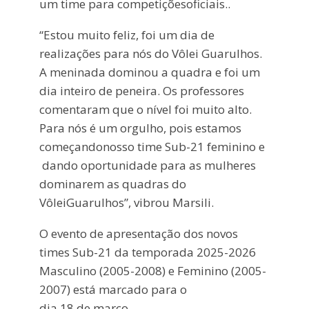
um time para
competições
oficiais..
“Estou muito feliz, foi um dia de
realizações
para
nós
do
Vôlei
Guarulhos.
A meninada dominou a quadra e foi um
dia inteiro de peneira. Os professores
comentaram que o
nível
foi muito alto.
Para
nós
é um orgulho, pois estamos
começando
nosso time Sub-21 feminino
e
dando
oportunidade para as mulheres
dominarem as quadras do
Vôlei
Guarulhos”, vibrou Marsili.
O evento de apresentação dos novos
times Sub-21 da temporada 2025-2026
Masculino (2005-2008)
e Feminino
(2005-
2007) está marcado para o
dia 18 de
março
.