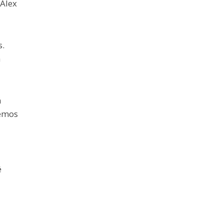
 Alex
s.
a
á
zemos
é