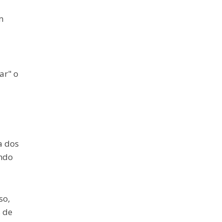
m
ar" o
a dos
ndo
so,
 de