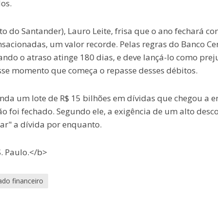
os.
o do Santander), Lauro Leite, frisa que o ano fechará c
nsacionadas, um valor recorde. Pelas regras do Banco Ce
ando o atraso atinge 180 dias, e deve lançá-lo como prej
sse momento que começa o repasse desses débitos.
nda um lote de R$ 15 bilhões em dívidas que chegou a e
 foi fechado. Segundo ele, a exigência de um alto desc
ar" a dívida por enquanto.
. Paulo.</b>
do financeiro