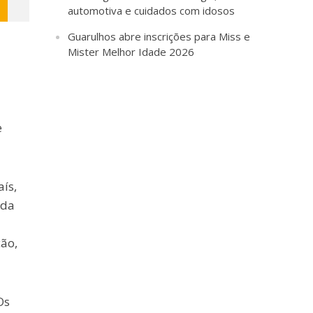
automotiva e cuidados com idosos
Guarulhos abre inscrições para Miss e
Mister Melhor Idade 2026
e
ís,
 da
ão,
Os