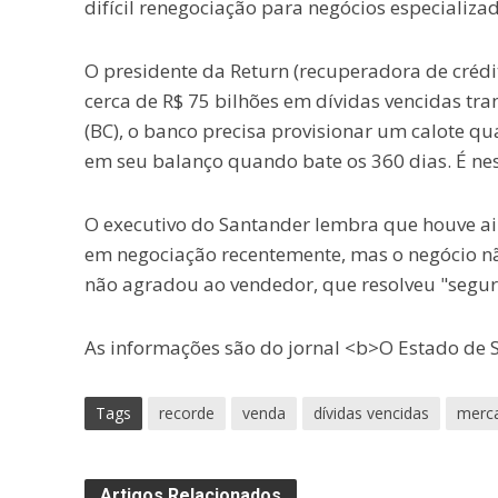
difícil renegociação para negócios especializad
O presidente da Return (recuperadora de crédit
cerca de R$ 75 bilhões em dívidas vencidas tra
(BC), o banco precisa provisionar um calote qu
em seu balanço quando bate os 360 dias. É ne
O executivo do Santander lembra que houve ai
em negociação recentemente, mas o negócio não
não agradou ao vendedor, que resolveu "segur
As informações são do jornal <b>O Estado de S
Tags
recorde
venda
dívidas vencidas
merca
Artigos Relacionados