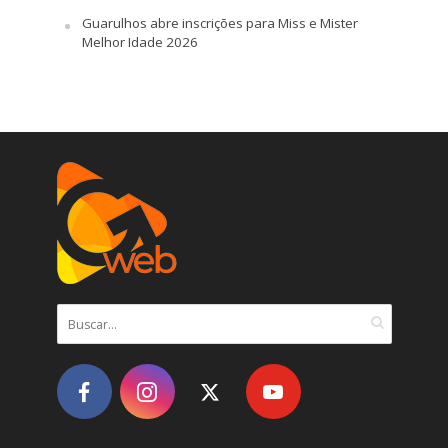
Guarulhos abre inscrições para Miss e Mister
Melhor Idade 2026