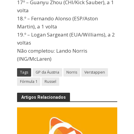
17º – Guanyu Zhou (CHI/Kick Sauber), a 1
volta
18.º – Fernando Alonso (ESP/Aston
Martin), a 1 volta
19.º – Logan Sargeant (EUA/Williams), a 2
voltas
Não completou: Lando Norris
(ING/McLaren)
Tags
GP da Áustria
Norris
Verstappen
Fórmula 1
Russel
Artigos Relacionados