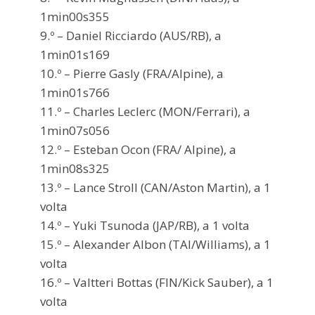
1min00s355
9.º – Daniel Ricciardo (AUS/RB), a
1min01s169
10.º – Pierre Gasly (FRA/Alpine), a
1min01s766
11.º – Charles Leclerc (MON/Ferrari), a
1min07s056
12.º – Esteban Ocon (FRA/ Alpine), a
1min08s325
13.º – Lance Stroll (CAN/Aston Martin), a 1
volta
14.º – Yuki Tsunoda (JAP/RB), a 1 volta
15.º – Alexander Albon (TAI/Williams), a 1
volta
16.º – Valtteri Bottas (FIN/Kick Sauber), a 1
volta