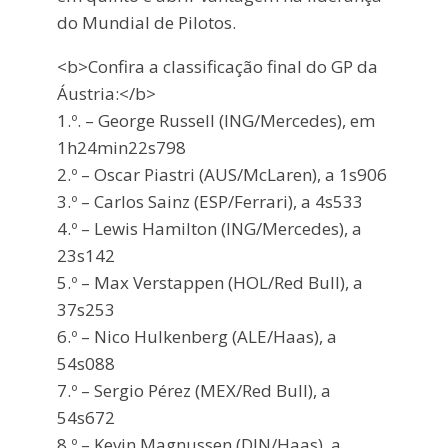
do Mundial de Pilotos.
<b>Confira a classificação final do GP da
Áustria:</b>
1.º. – George Russell (ING/Mercedes), em
1h24min22s798
2.º – Oscar Piastri (AUS/McLaren), a 1s906
3.º – Carlos Sainz (ESP/Ferrari), a 4s533
4.º – Lewis Hamilton (ING/Mercedes), a
23s142
5.º – Max Verstappen (HOL/Red Bull), a
37s253
6.º – Nico Hulkenberg (ALE/Haas), a
54s088
7.º – Sergio Pérez (MEX/Red Bull), a
54s672
8.º – Kevin Magnussen (DIN/Haas), a