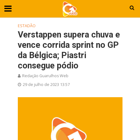
ESTADÃO
Verstappen supera chuva e
vence corrida sprint no GP
da Bélgica; Piastri
consegue pódio
Redação Guarulhos Web
29 de julho de 2023 13:57