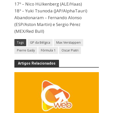
17º – Nico Hülkenberg (ALE/Haas)
18º – Yuki Tsunoda (JAP/AlphaTauri)
Abandonaram – Fernando Alonso
(ESP/Aston Martin) e Sergio Pérez
(MEX/Red Bull)
Tags
GP da Bélgica
Max Verstappen
Pierre Gasly
Fórmula 1
Oscar Piatri
Artigos Relacionados