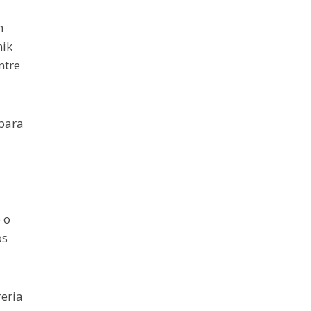
m
nik
ntre
 para
 o
os
eria