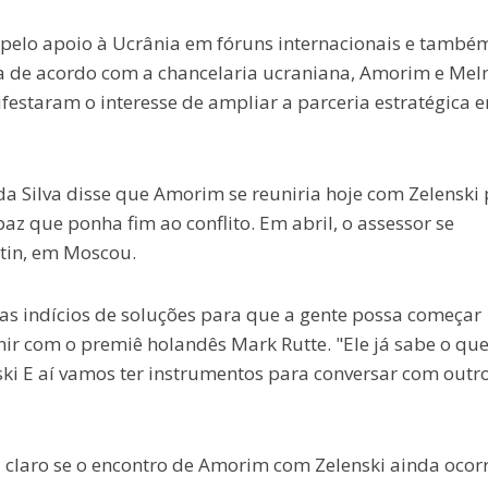
 pelo apoio à Ucrânia em fóruns internacionais e també
da de acordo com a chancelaria ucraniana, Amorim e Mel
estaram o interesse de ampliar a parceria estratégica e
a da Silva disse que Amorim se reuniria hoje com Zelenski
z que ponha fim ao conflito. Em abril, o assessor se
utin, em Moscou.
as indícios de soluções para que a gente possa começar
nir com o premiê holandês Mark Rutte. "Ele já sabe o que
ski E aí vamos ter instrumentos para conversar com outr
 claro se o encontro de Amorim com Zelenski ainda ocorr