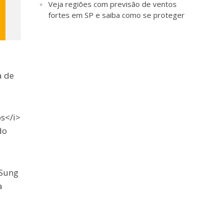
Veja regiões com previsão de ventos
fortes em SP e saiba como se proteger
a de
s</i>
do
 Sung
a