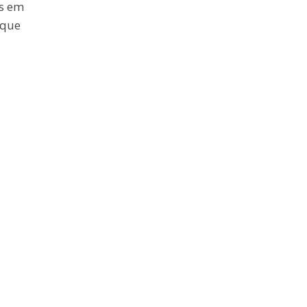
os em
 que