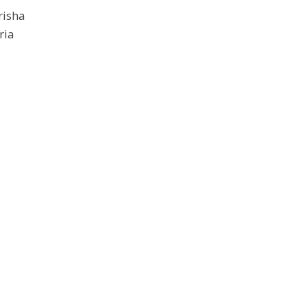
risha
ria