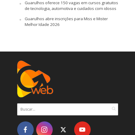
Guarulhos oferece 150 vagas em cursos gratuitos
de tecnologia, automotiva e cuidados com idosos
Guarulhos abre inscrições para Miss e Mister
Melhor Idade 2026