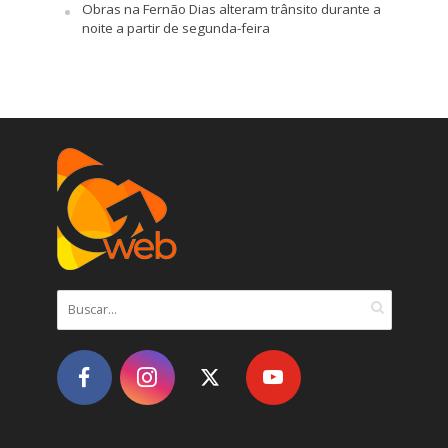
Obras na Fernão Dias alteram trânsito durante a
noite a partir de segunda-feira