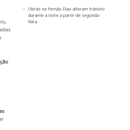
Obras na Fernão Dias alteram trânsito
durante a noite a partir de segunda-
ro,
feira
iadas
s
ação
es
ar