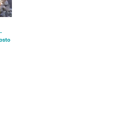
-
osto